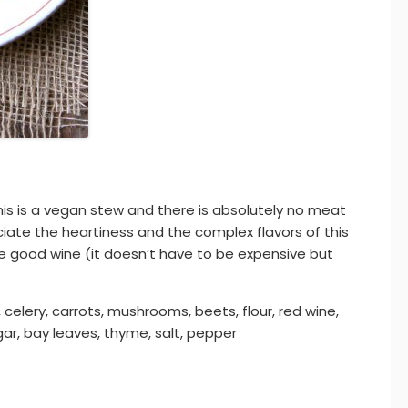
his is a vegan stew and there is absolutely no meat
eciate the heartiness and the complex flavors of this
e good wine (it doesn’t have to be expensive but
, celery, carrots, mushrooms, beets, flour, red wine,
r, bay leaves, thyme, salt, pepper