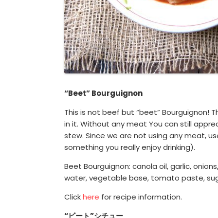
“Beet” Bourguignon
This is not beef but “beet” Bourguignon! T
in it. Without any meat You can still appr
stew. Since we are not using any meat, us
something you really enjoy drinking).
Beet Bourguignon: canola oil, garlic, onions
water, vegetable base, tomato paste, suga
Click
here
for recipe information.
“ビート”シチュー