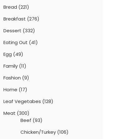
Bread
(221)
Breakfast
(276)
Dessert
(332)
Eating Out
(41)
Egg
(49)
Family
(11)
Fashion
(9)
Home
(17)
Leaf Vegetabes
(128)
Meat
(300)
Beef
(93)
Chicken/Turkey
(106)