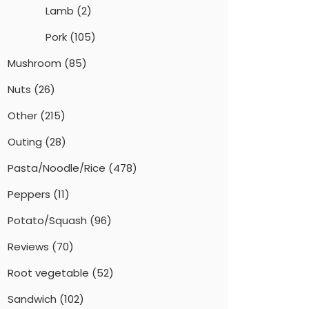
Lamb
(2)
Pork
(105)
Mushroom
(85)
Nuts
(26)
Other
(215)
Outing
(28)
Pasta/Noodle/Rice
(478)
Peppers
(11)
Potato/Squash
(96)
Reviews
(70)
Root vegetable
(52)
Sandwich
(102)