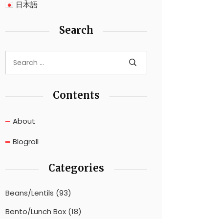
日本語
Search
Contents
About
Blogroll
Categories
Beans/Lentils
(93)
Bento/Lunch Box
(18)