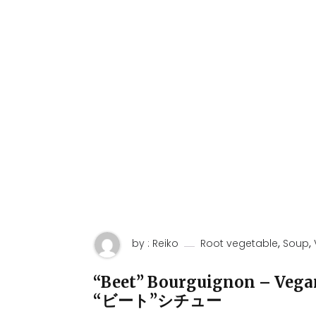
,
,
by : Reiko
Root vegetable
Soup
“Beet” Bourguignon – Vega
“ビート”シチュー