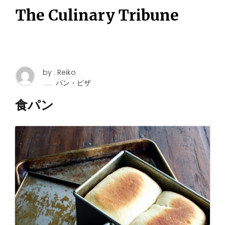
S
The Culinary Tribune
k
i
p
t
o
c
o
by : Reiko
n
パン・ピザ
t
e
食パン
n
t