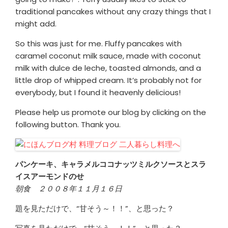
traditional pancakes without any crazy things that I
might add.
So this was just for me. Fluffy pancakes with
caramel coconut milk sauce, made with coconut
milk with dulce de leche, toasted almonds, and a
little drop of whipped cream. It’s probably not for
everybody, but I found it heavenly delicious!
Please help us promote our blog by clicking on the
following button. Thank you.
パンケーキ、キャラメルココナッツミルクソースとスラ
イスアーモンドのせ
朝食 ２００８年１１月１６日
題を見ただけで、“甘そう～！！”、と思った？