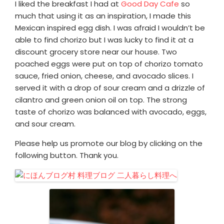
I liked the breakfast I had at
Good Day Cafe
so
much that using it as an inspiration, I made this
Mexican inspired egg dish. I was afraid I wouldn’t be
able to find chorizo but I was lucky to find it at a
discount grocery store near our house. Two
poached eggs were put on top of chorizo tomato
sauce, fried onion, cheese, and avocado slices. I
served it with a drop of sour cream and a drizzle of
cilantro and green onion oil on top. The strong
taste of chorizo was balanced with avocado, eggs,
and sour cream.
Please help us promote our blog by clicking on the
following button. Thank you.