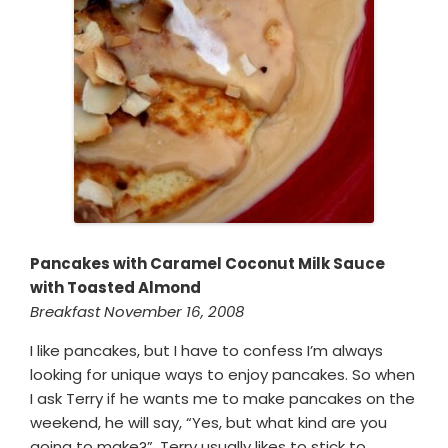
Pancakes with Caramel Coconut Milk Sauce
with Toasted Almond
Breakfast November 16, 2008
I like pancakes, but I have to confess I’m always
looking for unique ways to enjoy pancakes. So when
I ask Terry if he wants me to make pancakes on the
weekend, he will say, “Yes, but what kind are you
going to make?”. Terry usually likes to stick to