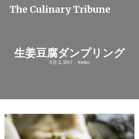
S
The Culinary Tribune
k
i
p
t
o
c
o
n
生姜豆腐ダンプリング
t
e
11月 2, 2017
Reiko
n
t