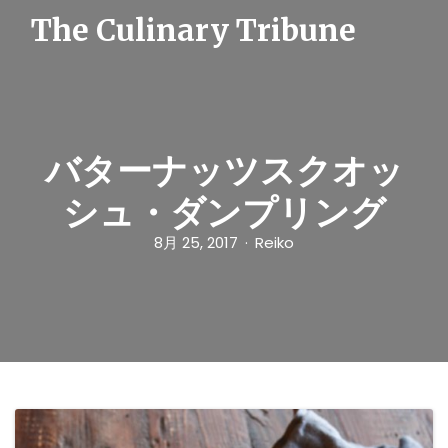
S
The Culinary Tribune
k
i
p
t
o
c
o
n
バターナッツスクオッ
t
e
シュ・ダンプリング
n
t
8月 25, 2017
Reiko