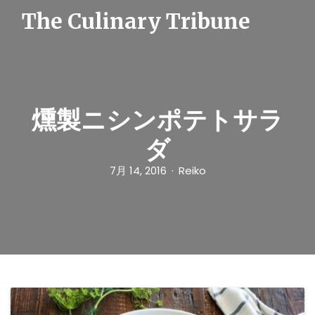
S
The Culinary Tribune
k
i
p
t
o
c
o
n
燻製ニシンポテトサラ
t
e
ダ
n
t
7月 14, 2016
Reiko