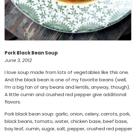
Pork Black Bean Soup
June 3, 2012
I love soup made from lots of vegetables like this one.
And the black bean is one of my favorite beans (well,
I’m a big fan of any beans and lentils, anyway, though).
A little cumin and crushed red pepper give additional
flavors.
Pork black bean soup: garlic, onion, celery, carrots, pork,
black beans, tomato, water, chicken base, beef base,
bay leaf, cumin, sugar, salt, pepper, crushed red pepper