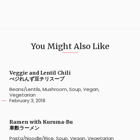
You Might Also Like
Veggie and Lentil Chili
べジれんず豆チリスープ
Beans/Lentils
,
Mushroom
,
Soup
,
Vegan
,
Vegetarian
February 3, 2018
Ramen with Kuruma-Bu
車麩ラーメン
Pasta/Noodle/Rice
,
Soup
,
Vegan
,
Vegetarian