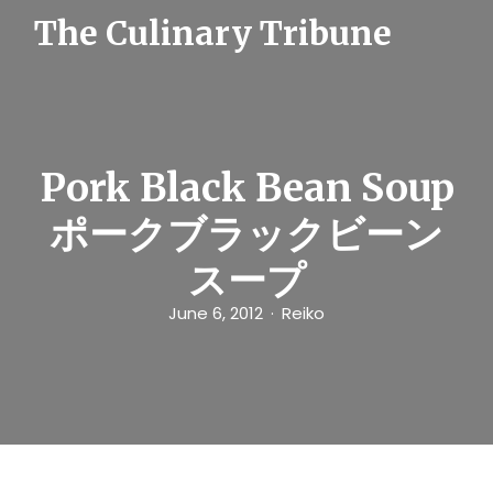
S
The Culinary Tribune
k
i
p
t
o
c
o
n
Pork Black Bean Soup
t
e
ポークブラックビーン
n
t
スープ
June 6, 2012
Reiko