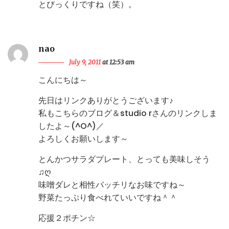
とびっくりですね（笑）。
nao
July 9, 2011
at 12:53 am
こんにちは～
先日はリンクありがとうございます♪
私もこちらのブログ＆studio rさんのリンクしま
したよ～(^O^)／
よろしくお願いします～
とんかつサラダプレート、とっても美味しそう
♫ღ
味噌ダレと相性バッチリなお味ですね～
野菜たっぷり食べれていいですね＾＾
応援２ポチン☆