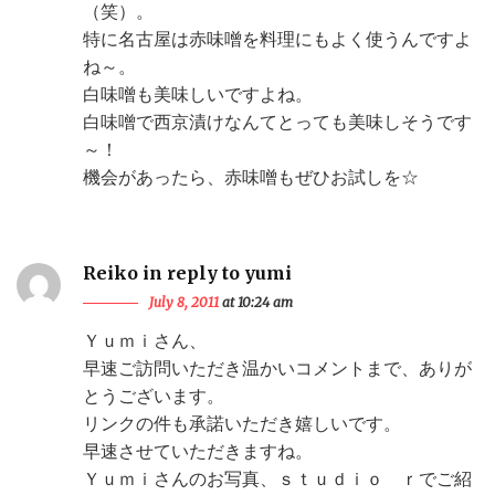
（笑）。
特に名古屋は赤味噌を料理にもよく使うんですよ
ね～。
白味噌も美味しいですよね。
白味噌で西京漬けなんてとっても美味しそうです
～！
機会があったら、赤味噌もぜひお試しを☆
Reiko in reply to yumi
July 8, 2011
at 10:24 am
Ｙｕｍｉさん、
早速ご訪問いただき温かいコメントまで、ありが
とうございます。
リンクの件も承諾いただき嬉しいです。
早速させていただきますね。
Ｙｕｍｉさんのお写真、ｓｔｕｄｉｏ ｒでご紹