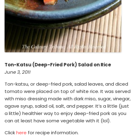
Ton-Katsu (Deep-Fried Pork) Salad on Rice
June 3, 2011
Ton-katsu, or deep-fried pork, salad leaves, and diced
tomato were placed on top of white rice. It was served
with miso dressing made with dark miso, sugar, vinegar,
agave syrup, salad oil, salt, and pepper. It’s a little (just
a little) healthier way to enjoy deep-fried pork as you
can at least have some vegetable with it (lol).
Click
here
for recipe information.