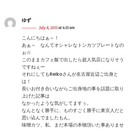
ゆず
July 8, 2011
at 4:13 am
こんにちはぁ～！
あぁ～ なんてオシャレなトンカツプレートなの
ぉ☆
このままカフェ飯で出したら超人気店になりそう
ですねぇー
それにしてもReikoさんが名古屋近辺ご出身と
は！
長いお付き合いながらご出身地の事を話題に取り
上げた記事は
なかったような気がしてますぅ。
なんとなく勝手に、ものすごく勝手に東京人だと
思い込んでましたもん。
味噌カツ、私、まだ本場の本物頂いた事ありませ