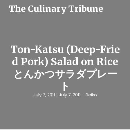
S
The Culinary Tribune
k
i
p
t
o
c
o
n
Ton-Katsu (Deep-Frie
t
e
d Pork) Salad on Rice
n
t
とんかつサラダプレー
ト
July 7, 2011
| July 7, 2011
Reiko