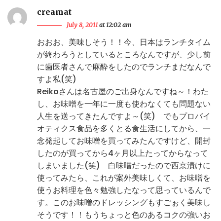
creamat
July 8, 2011
at 12:02 am
おおお、美味しそう！！今、日本はランチタイム
が終わろうとしているところなんですが、少し前
に歯医者さんで麻酔をしたのでランチまだなんで
すよ私(笑)
Reikoさんは名古屋のご出身なんですね～！わた
し、お味噌を一年に一度も使わなくても問題ない
人生を送ってきたんですよ～(笑) でもプロバイ
オティクス食品を多くとる食生活にしてから、一
念発起してお味噌を買ってみたんですけど、開封
したのが買ってから4ヶ月以上たってからなって
しまいました(笑) 白味噌だったので西京漬けに
使ってみたら、これが案外美味しくて、お味噌を
使うお料理を色々勉強したなって思っているんで
す。このお味噌のドレッシングもすごぉく美味し
そうです！！もうちょっと色のあるコクの強いお