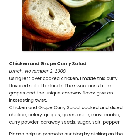
Chicken and Grape Curry Salad
Lunch, November 2, 2008
Using left over cooked chicken, I made this curry
flavored salad for lunch. The sweetness from
grapes and the unique caraway flavor give an
interesting twist.
Chicken and Grape Curry Salad: cooked and diced
chicken, celery, grapes, green onion, mayonnaise,
curry powder, caraway seeds, sugar, salt, pepper
Please help us promote our blog by clicking on the